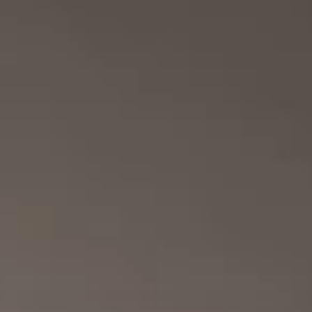
7
CHF 0.-