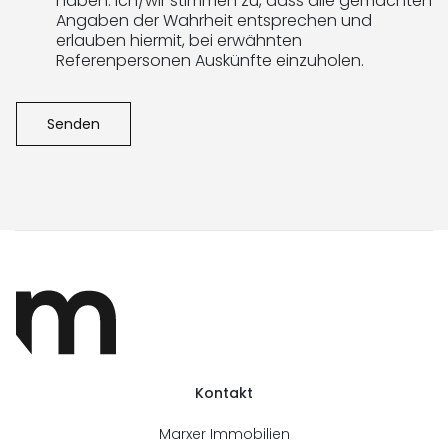
haben. Ich/wir stimmen zu, dass alle gemachten
N
Angaben der Wahrheit entsprechen und
S
erlauben hiermit, bei erwähnten
C
H
Referenpersonen Auskünfte einzuholen.
U
T
Z
*
Senden
Kontakt
Marxer Immobilien