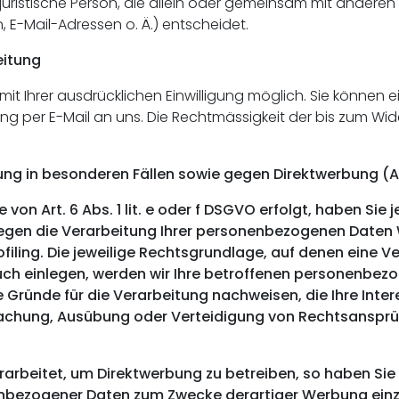
er juristische Person, die allein oder gemeinsam mit andere
E-Mail-Adressen o. Ä.) entscheidet.
eitung
 Ihrer ausdrücklichen Einwilligung möglich. Sie können eine
lung per E-Mail an uns. Die Rechtmässigkeit der bis zum Wi
ng in besonderen Fällen sowie gegen Direktwerbung (A
n Art. 6 Abs. 1 lit. e oder f DSGVO erfolgt, haben Sie j
egen die Verarbeitung Ihrer personenbezogenen Daten Wi
filing. Die jeweilige Rechtsgrundlage, auf denen eine V
ch einlegen, werden wir Ihre betroffenen personenbezog
Gründe für die Verarbeitung nachweisen, die Ihre Inter
achung, Ausübung oder Verteidigung von Rechtsansprüc
rbeitet, um Direktwerbung zu betreiben, so haben Sie 
nbezogener Daten zum Zwecke derartiger Werbung einzule