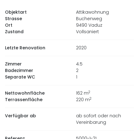
Objektart
Attikawohnung
Strasse
Buchenweg
Ort
9490 Vaduz
Zustand
Vollsaniert
Letzte Renovation
2020
Zimmer
4.5
Badezimmer
2
Separate WC
1
2
Nettowohnfläche
162
m
2
Terrassenfläche
220
m
Verfügbar ab
ab sofort oder nach
Vereinbarung
Referenz
5000-1-21