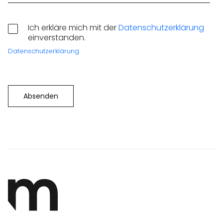
D
Ich erkläre mich mit der
Datenschutzerklärung
A
einverstanden.
T
E
Datenschutzerklärung
N
S
C
H
U
T
Absenden
Z
*