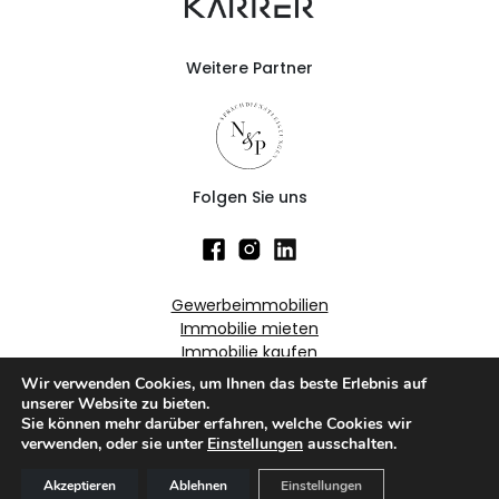
Weitere Partner
Folgen Sie uns
Gewerbeimmobilien
Immobilie mieten
Immobilie kaufen
Wir verwenden Cookies, um Ihnen das beste Erlebnis auf
unserer Website zu bieten.
Sie können mehr darüber erfahren, welche Cookies wir
casasoft.ch
© All rights reserved.
verwenden, oder sie unter
Einstellungen
ausschalten.
Impressum
Datenschutz
Grounding Page
Akzeptieren
Ablehnen
Einstellungen
Marxer Immobilien