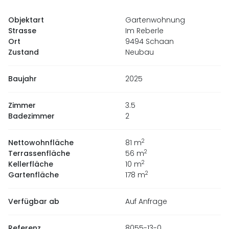
Objektart
Gartenwohnung
Strasse
Im Reberle
Ort
9494 Schaan
Zustand
Neubau
Baujahr
2025
Zimmer
3.5
Badezimmer
2
2
Nettowohnfläche
81
m
2
Terrassenfläche
56
m
2
Kellerfläche
10
m
2
Gartenfläche
178
m
Verfügbar ab
Auf Anfrage
Referenz
8055-13-0