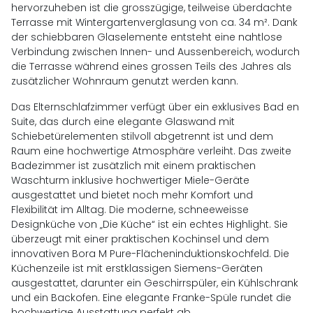
hervorzuheben ist die grosszügige, teilweise überdachte
Terrasse mit Wintergartenverglasung von ca. 34 m². Dank
der schiebbaren Glaselemente entsteht eine nahtlose
Verbindung zwischen Innen- und Aussenbereich, wodurch
die Terrasse während eines grossen Teils des Jahres als
zusätzlicher Wohnraum genutzt werden kann.
Das Elternschlafzimmer verfügt über ein exklusives Bad en
Suite, das durch eine elegante Glaswand mit
Schiebetürelementen stilvoll abgetrennt ist und dem
Raum eine hochwertige Atmosphäre verleiht. Das zweite
Badezimmer ist zusätzlich mit einem praktischen
Waschturm inklusive hochwertiger Miele-Geräte
ausgestattet und bietet noch mehr Komfort und
Flexibilität im Alltag. Die moderne, schneeweisse
Designküche von „Die Küche“ ist ein echtes Highlight. Sie
überzeugt mit einer praktischen Kochinsel und dem
innovativen Bora M Pure-Flächeninduktionskochfeld. Die
Küchenzeile ist mit erstklassigen Siemens-Geräten
ausgestattet, darunter ein Geschirrspüler, ein Kühlschrank
und ein Backofen. Eine elegante Franke-Spüle rundet die
hochwertige Ausstattung perfekt ab.