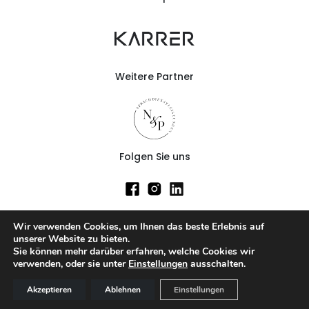
Weitere Partner
Folgen Sie uns
Gewerbeimmobilien
Wir verwenden Cookies, um Ihnen das beste Erlebnis auf
Immobilie mieten
unserer Website zu bieten.
Sie können mehr darüber erfahren, welche Cookies wir
Immobilie kaufen
verwenden, oder sie unter
Einstellungen
ausschalten.
Akzeptieren
Ablehnen
Einstellungen
casasoft.ch
© All rights reserved.