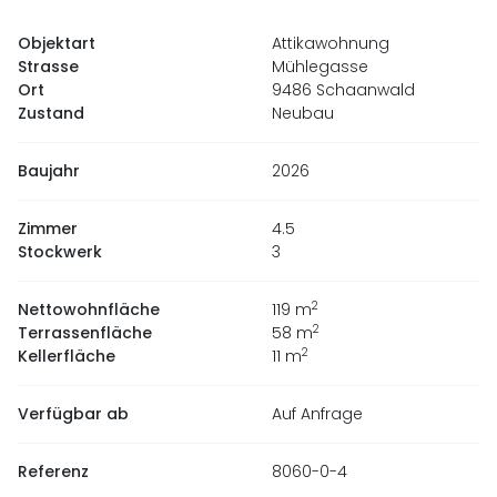
Objektart
Attikawohnung
Strasse
Mühlegasse
Ort
9486 Schaanwald
Zustand
Neubau
Baujahr
2026
Zimmer
4.5
Stockwerk
3
2
Nettowohnfläche
119
m
2
Terrassenfläche
58
m
2
Kellerfläche
11
m
Verfügbar ab
Auf Anfrage
Referenz
8060-0-4