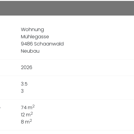
Wohnung
Mühlegasse
9486 Schaanwald
Neubau
2026
3.5
3
2
e
74
m
2
12
m
2
8
m