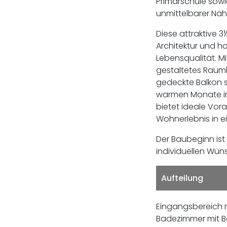
Primarschule sowie
unmittelbarer Nä
Diese attraktive
Architektur und 
Lebensqualität. Mi
gestaltetes Raumko
gedeckte Balkon s
warmen Monate im
bietet ideale Vor
Wohnerlebnis in
Der Baubeginn is
individuellen Wün
Aufteilung
Eingangsbereich 
Badezimmer mit B