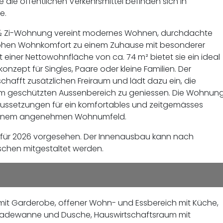
 die öffentlichen Verkehrsmittel befinden sich in
he.
 3½ Zi-Wohnung vereint modernes Wohnen, durchdachte
hohen Wohnkomfort zu einem Zuhause mit besonderer
t einer Nettowohnfläche von ca. 74 m² bietet sie ein ideal
nzept für Singles, Paare oder kleine Familien. Der
chafft zusätzlichen Freiraum und lädt dazu ein, die
 geschützten Aussenbereich zu geniessen. Die Wohnun
aussetzungen für ein komfortables und zeitgemässes
 einem angenehmen Wohnumfeld.
t für 2026 vorgesehen. Der Innenausbau kann nach
schen mitgestaltet werden.
mit Garderobe, offener Wohn- und Essbereich mit Küche,
adewanne und Dusche, Hauswirtschaftsraum mit