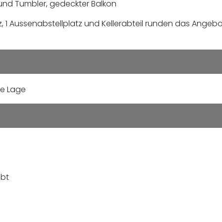
nd Tumbler, gedeckter Balkon
z, 1 Aussenabstellplatz und Kellerabteil runden das Angeb
ge Lage
ubt