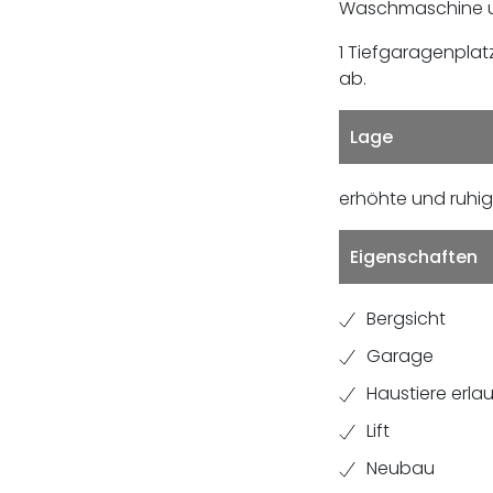
Waschmaschine u
1 Tiefgaragenplat
ab.
Lage
erhöhte und ruhi
Eigenschaften
Bergsicht
Garage
Haustiere erla
Lift
Neubau