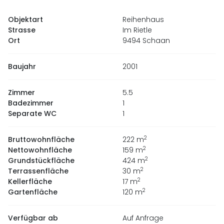
Objektart
Reihenhaus
Strasse
Im Rietle
Ort
9494 Schaan
Baujahr
2001
Zimmer
5.5
Badezimmer
1
Separate WC
1
2
Bruttowohnfläche
222
m
2
Nettowohnfläche
159
m
2
Grundstückfläche
424
m
2
Terrassenfläche
30
m
2
Kellerfläche
17
m
2
Gartenfläche
120
m
Verfügbar ab
Auf Anfrage