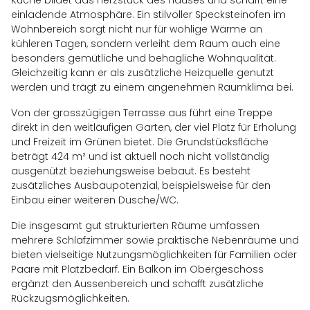
Küche bildet das Herzstück des Hauses und schafft eine
einladende Atmosphäre. Ein stilvoller Specksteinofen im
Wohnbereich sorgt nicht nur für wohlige Wärme an
kühleren Tagen, sondern verleiht dem Raum auch eine
besonders gemütliche und behagliche Wohnqualität.
Gleichzeitig kann er als zusätzliche Heizquelle genutzt
werden und trägt zu einem angenehmen Raumklima bei.
Von der grosszügigen Terrasse aus führt eine Treppe
direkt in den weitläufigen Garten, der viel Platz für Erholung
und Freizeit im Grünen bietet. Die Grundstücksfläche
beträgt 424 m² und ist aktuell noch nicht vollständig
ausgenützt beziehungsweise bebaut. Es besteht
zusätzliches Ausbaupotenzial, beispielsweise für den
Einbau einer weiteren Dusche/WC.
Die insgesamt gut strukturierten Räume umfassen
mehrere Schlafzimmer sowie praktische Nebenräume und
bieten vielseitige Nutzungsmöglichkeiten für Familien oder
Paare mit Platzbedarf. Ein Balkon im Obergeschoss
ergänzt den Aussenbereich und schafft zusätzliche
Rückzugsmöglichkeiten.