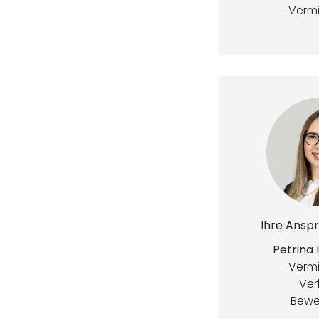
Verm
Ihre Ansp
Petrina 
Verm
Ver
Bewe