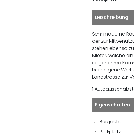
Beschreibung
Sehr moderne Räu
der zur Mitbenut
stehen ebenso zur
Mieter, welche ein
angenehme Kommun
hauseigene Werbet
Landstrasse zur V
1 Autoaussenabste
Eigenschaften
Bergsicht
Parkplatz