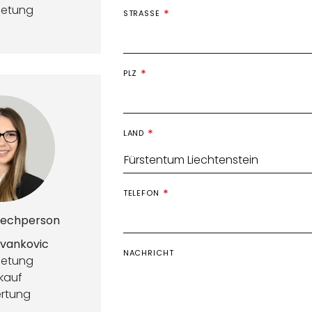
ietung
STRASSE
PLZ
LAND
TELEFON
rechperson
Ivankovic
NACHRICHT
ietung
kauf
rtung