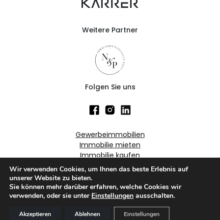
Weitere Partner
Folgen Sie uns
Gewerbeimmobilien
Immobilie mieten
Immobilie kaufen
Wir verwenden Cookies, um Ihnen das beste Erlebnis auf
unserer Website zu bieten.
Sie können mehr darüber erfahren, welche Cookies wir
casasoft.ch
© All rights reserved.
verwenden, oder sie unter
Einstellungen
ausschalten.
Impressum
Datenschutz
Grounding Page
Akzeptieren
Ablehnen
Einstellungen
Marxer Immobilien